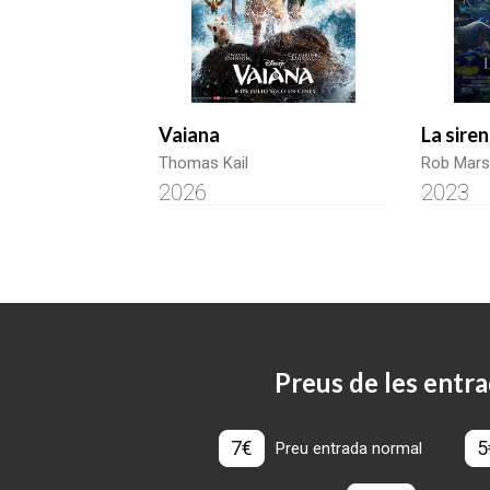
Vaiana
La siren
Thomas Kail
Rob Mars
2026
2023
Preus de les entra
7€
5
Preu entrada normal