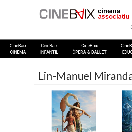
Vés
al
contingut
CineBaix
CineBaix
CineBaix
CineB
CINEMA
INFANTIL
ÒPERA & BALLET
EDU
Lin-Manuel Mirand