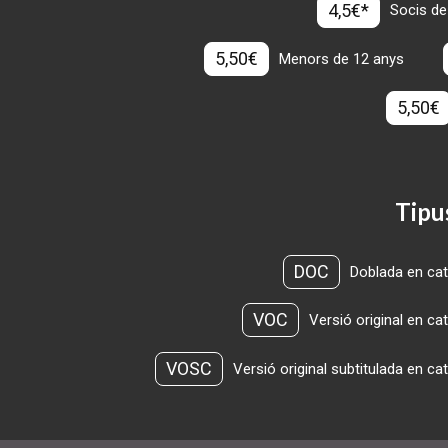
4,5€*
Socis de
5,50€
Menors de 12 anys
5,50€
Tipu
DOC
Doblada en cat
VOC
Versió original en ca
VOSC
Versió original subtitulada en ca