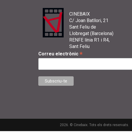
CINEBAIX
C/ Joan Batllori, 21
Sant Feliu de
Llobregat (Barcelona)
RENFE línia R1 i R4,
Sant Feliu
*
Correu electrònic
2026. © Cinebaix. Tots els drets reservats.