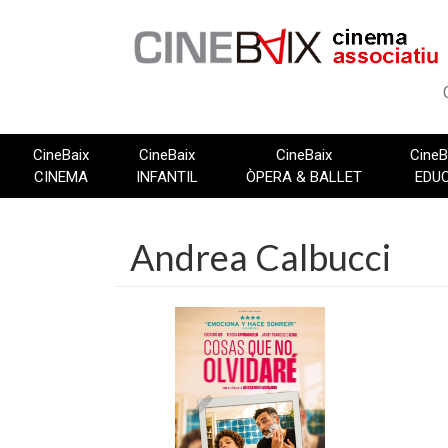
Vés
al
contingut
CineBaix
CineBaix
CineBaix
CineB
CINEMA
INFANTIL
ÒPERA & BALLET
EDU
Andrea Calbucci