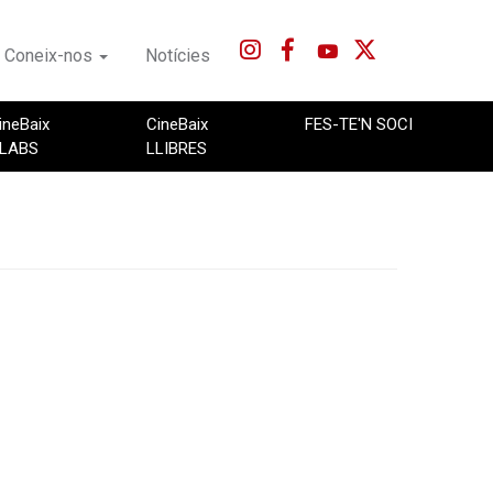
Coneix-nos
Notícies
ineBaix
CineBaix
FES-TE'N SOCI
LABS
LLIBRES