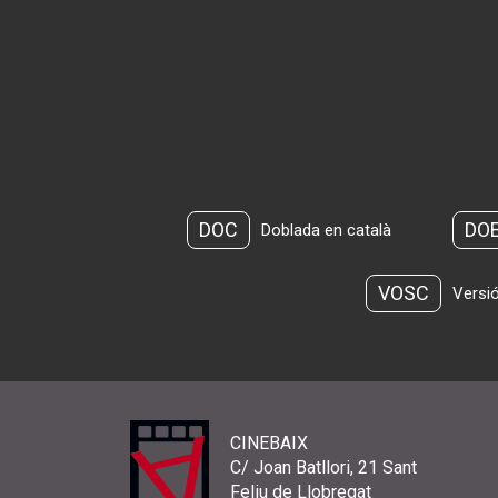
DOC
DO
Doblada en català
VOSC
Versió
CINEBAIX
C/ Joan Batllori, 21 Sant
Feliu de Llobregat