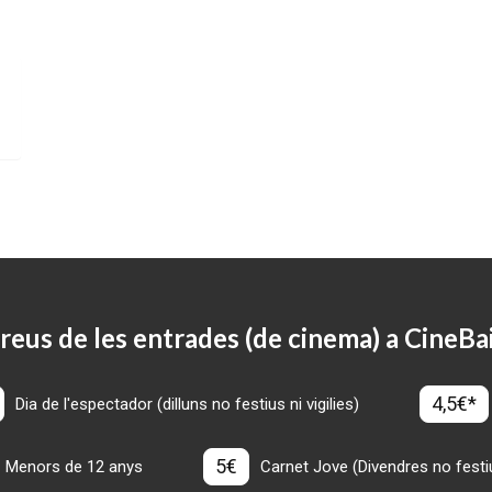
reus de les entrades (de cinema) a CineBa
4,5€*
Dia de l'espectador (dilluns no festius ni vigilies)
5€
Menors de 12 anys
Carnet Jove (Divendres no festius