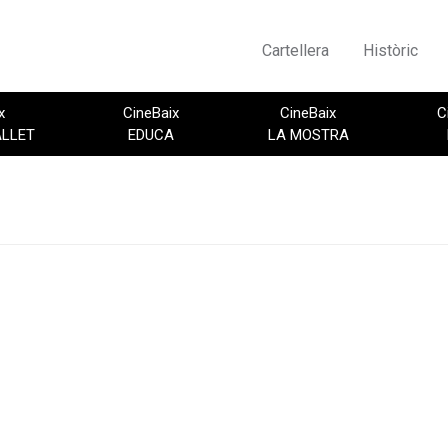
Cartellera
Històric
x
CineBaix
CineBaix
C
ALLET
EDUCA
LA MOSTRA