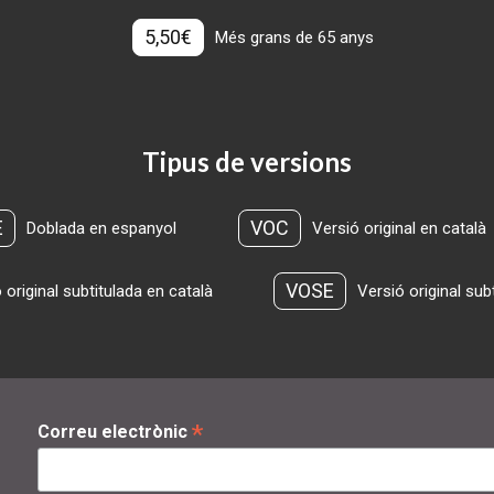
5,50€
Més grans de 65 anys
Tipus de versions
E
VOC
Doblada en espanyol
Versió original en català
VOSE
 original subtitulada en català
Versió original sub
*
Correu electrònic