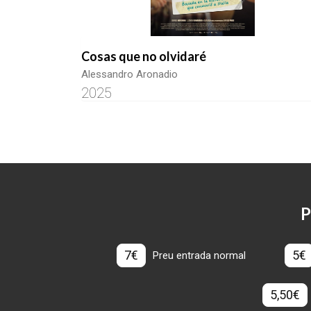
Cosas que no olvidaré
Alessandro Aronadio
2025
P
7€
5€
Preu entrada normal
5,50€