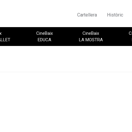
Cartellera
Històric
x
CineBaix
CineBaix
C
ALLET
EDUCA
LA MOSTRA