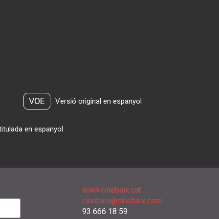
VOE
Versió original en espanyol
titulada en espanyol
www.cinebaix.cat
cinebaix@cinebaix.com
93 666 18 59