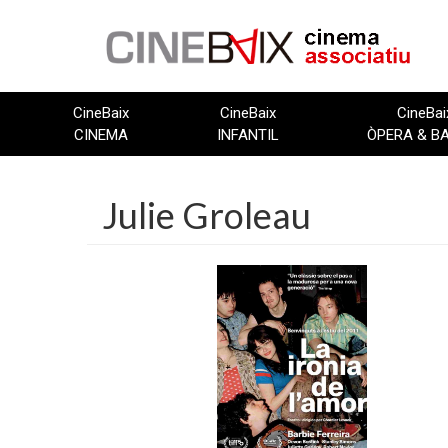
Vés
al
contingut
CineBaix
CineBaix
CineBai
CINEMA
INFANTIL
ÒPERA & B
Julie Groleau