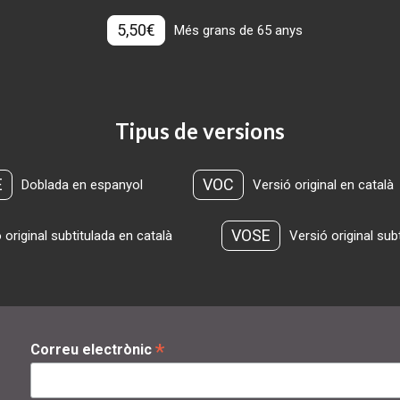
5,50€
Més grans de 65 anys
Tipus de versions
E
VOC
Doblada en espanyol
Versió original en català
VOSE
 original subtitulada en català
Versió original sub
*
Correu electrònic