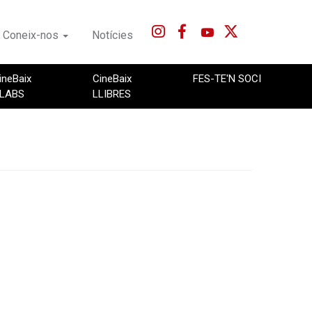
Coneix-nos
Notícies
ineBaix
CineBaix
FES-TE'N SOCI
LABS
LLIBRES