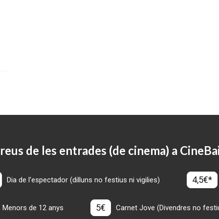
reus de les entrades (de cinema) a CineBa
4,5€*
Dia de l'espectador (dilluns no festius ni vigilies)
5€
Menors de 12 anys
Carnet Jove (Divendres no festius