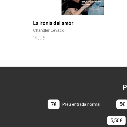
La ironia del amor
Chandler Levack
2026
P
7€
5€
Preu entrada normal
5,50€