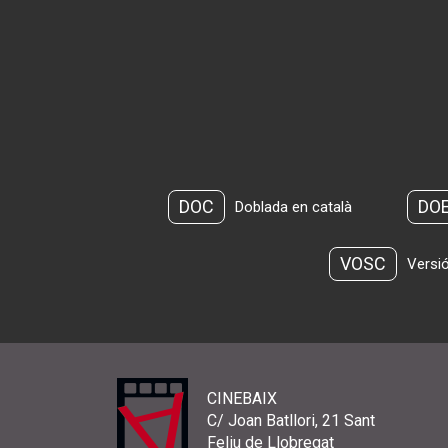
DOC
DO
Doblada en català
VOSC
Versió
CINEBAIX
C/ Joan Batllori, 21 Sant
Feliu de Llobregat