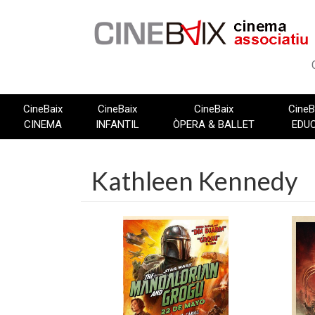
Vés
al
contingut
CineBaix
CineBaix
CineBaix
CineB
CINEMA
INFANTIL
ÒPERA & BALLET
EDU
Kathleen Kennedy