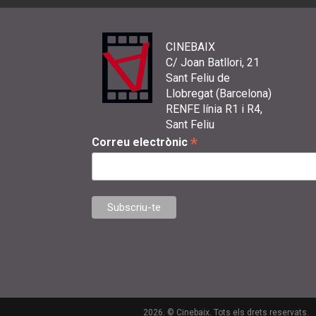
CINEBAIX
C/ Joan Batllori, 21
Sant Feliu de
Llobregat (Barcelona)
RENFE línia R1 i R4,
Sant Feliu
*
Correu electrònic
2026. © Cinebaix. Tots els drets reservats.