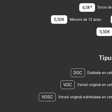
4,5€*
Socis de
5,50€
Menors de 12 anys
5,50€
Tipu
DOC
Doblada en cat
VOC
Versió original en ca
VOSC
Versió original subtitulada en ca