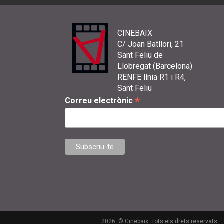
CINEBAIX
C/ Joan Batllori, 21
Sant Feliu de
Llobregat (Barcelona)
RENFE línia R1 i R4,
Sant Feliu
*
Correu electrònic
2026. © Cinebaix. Tots els drets reservats.