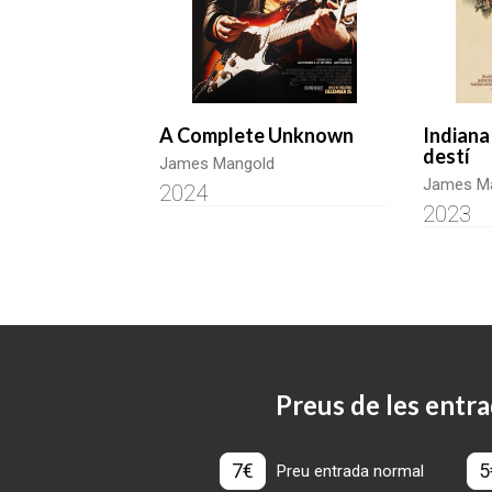
A Complete Unknown
Indiana 
destí
James Mangold
James M
2024
2023
Preus de les entra
7€
5
Preu entrada normal