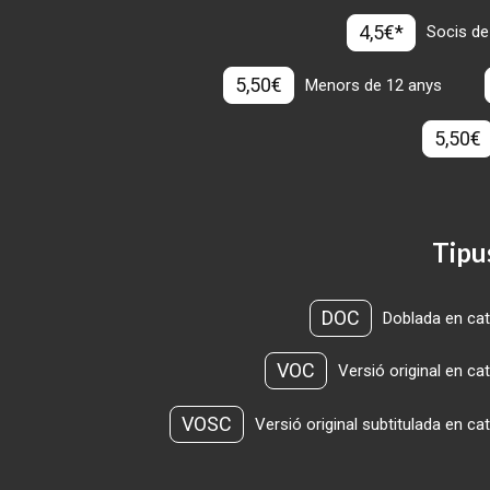
4,5€*
Socis de
5,50€
Menors de 12 anys
5,50€
Tipu
DOC
Doblada en cat
VOC
Versió original en ca
VOSC
Versió original subtitulada en ca