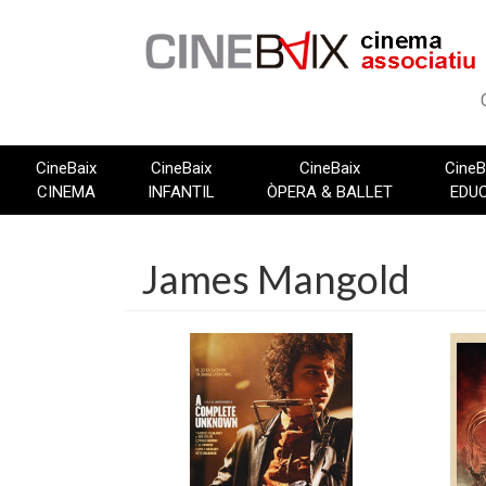
Vés
al
contingut
CineBaix
CineBaix
CineBaix
CineB
CINEMA
INFANTIL
ÒPERA & BALLET
EDU
James Mangold