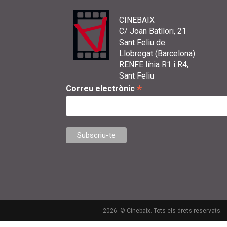
CINEBAIX
C/ Joan Batllori, 21
Sant Feliu de
Llobregat (Barcelona)
RENFE línia R1 i R4,
Sant Feliu
*
Correu electrònic
2026. © Cinebaix. Tots els drets reservats.