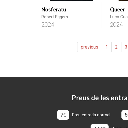
Nosferatu
Queer
Robert Eggers
Luca Gua
2024
2024
previous
1
2
3
Preus de les entra
7€
5
Preu entrada normal