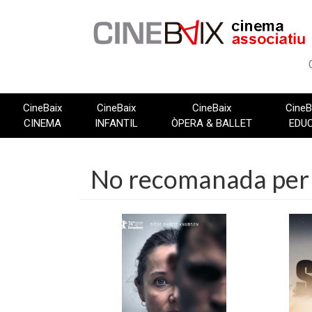
Vés
al
contingut
CineBaix
CineBaix
CineBaix
CineB
CINEMA
INFANTIL
ÒPERA & BALLET
EDU
No recomanada per 