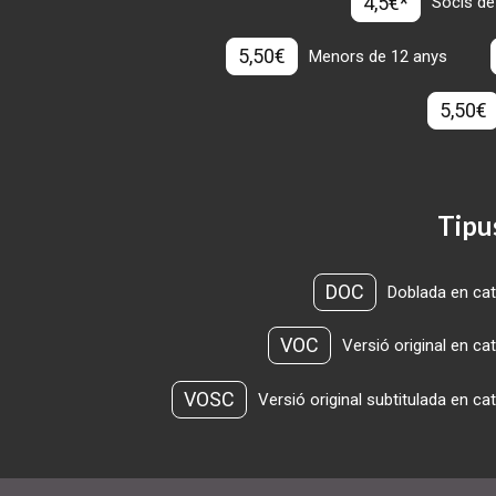
4,5€*
Socis de
5,50€
Menors de 12 anys
5,50€
Tipu
DOC
Doblada en cat
VOC
Versió original en ca
VOSC
Versió original subtitulada en ca