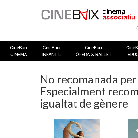
Vés
al
contingut
CineBaix
CineBaix
CineBaix
CineB
CINEMA
INFANTIL
ÒPERA & BALLET
EDU
No recomanada per 
Especialment recoma
igualtat de gènere