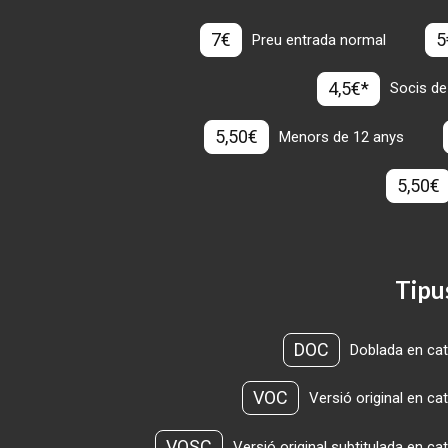
7€
5
Preu entrada normal
4,5€*
Socis de
5,50€
Menors de 12 anys
5,50€
Tipu
DOC
Doblada en cat
VOC
Versió original en ca
VOSC
Versió original subtitulada en ca