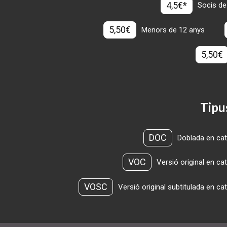
4,5€*
Socis de
5,50€
Menors de 12 anys
5,50€
Tipu
DOC
Doblada en cat
VOC
Versió original en ca
VOSC
Versió original subtitulada en ca