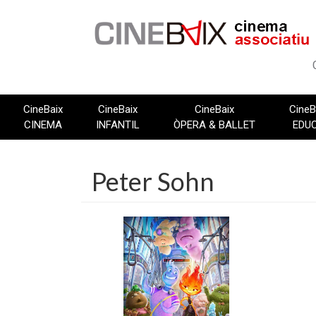
Vés
al
contingut
CineBaix
CineBaix
CineBaix
CineB
CINEMA
INFANTIL
ÒPERA & BALLET
EDU
Peter Sohn