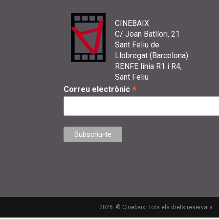
CINEBAIX
C/ Joan Batllori, 21
Sant Feliu de
Llobregat (Barcelona)
RENFE línia R1 i R4,
Sant Feliu
*
Correu electrònic
2026. © Cinebaix. Tots els drets reservats.