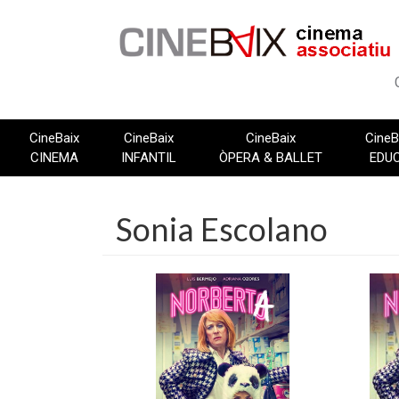
Vés
al
contingut
CineBaix
CineBaix
CineBaix
CineB
CINEMA
INFANTIL
ÒPERA & BALLET
EDU
Sonia Escolano