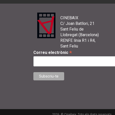
CINEBAIX
C/ Joan Batllori, 21
Sant Feliu de
Llobregat (Barcelona)
RENFE línia R1 i R4,
Sant Feliu
*
Correu electrònic
2026. © Cinebaix. Tots els drets reservats.