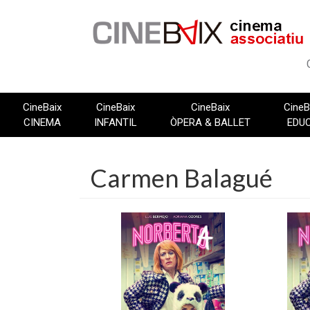
Vés
al
contingut
CineBaix
CineBaix
CineBaix
CineB
CINEMA
INFANTIL
ÒPERA & BALLET
EDU
Carmen Balagué