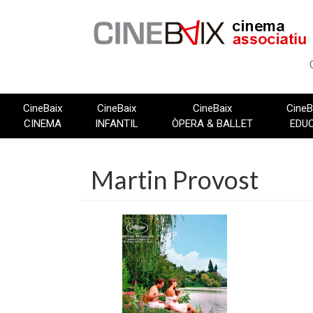
Vés
al
contingut
CineBaix
CineBaix
CineBaix
CineB
CINEMA
INFANTIL
ÒPERA & BALLET
EDU
Martin Provost