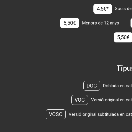
4,5€*
Socis de
5,50€
Menors de 12 anys
5,50€
Tipu
DOC
Doblada en cat
VOC
Versió original en ca
VOSC
Versió original subtitulada en ca