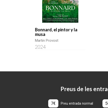
Bonnard, el pintor y la
musa
Martin Provost
2024
Preus de les entra
7€
5
Preu entrada normal