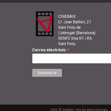
CINEBAIX
C/ Joan Batllori, 21
Sant Feliu de
Llobregat (Barcelona)
RENFE línia R1 i R4,
Sant Feliu
*
Correu electrònic
2026. © Cinebaix. Tots els drets reservats.