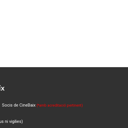
ix
Socis de CineBaix
(*amb acreditació pertinent)
 ni vigilies)