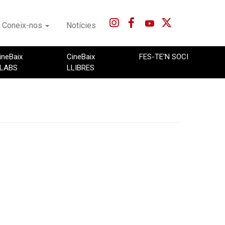
Coneix-nos
Notícies
ineBaix
CineBaix
FES-TE'N SOCI
LABS
LLIBRES