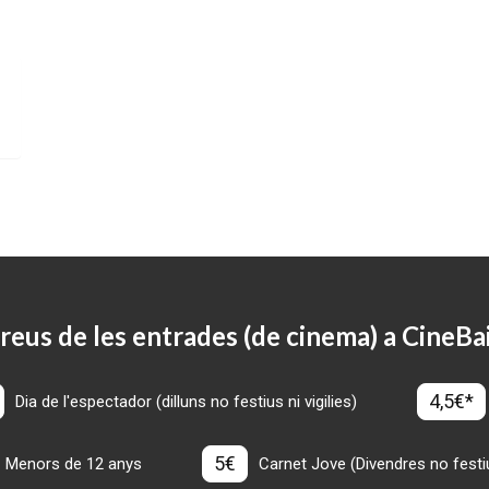
reus de les entrades (de cinema) a CineBa
4,5€*
Dia de l'espectador (dilluns no festius ni vigilies)
5€
Menors de 12 anys
Carnet Jove (Divendres no festius