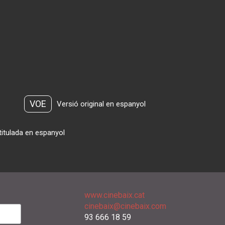
VOE
Versió original en espanyol
titulada en espanyol
www.cinebaix.cat
cinebaix@cinebaix.com
93 666 18 59