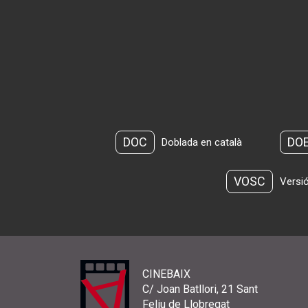
DOC
DO
Doblada en català
VOSC
Versió
CINEBAIX
C/ Joan Batllori, 21 Sant
Feliu de Llobregat