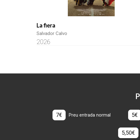
La fiera
Salvador Calvo
2026
P
7€
5€
Preu entrada normal
5,50€