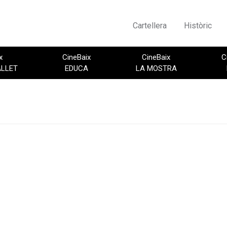
Cartellera
Històric
x
CineBaix
CineBaix
C
ALLET
EDUCA
LA MOSTRA