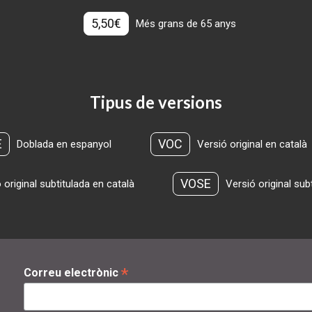
5,50€
Més grans de 65 anys
Tipus de versions
E
VOC
Doblada en espanyol
Versió original en català
VOSE
 original subtitulada en català
Versió original sub
*
Correu electrònic