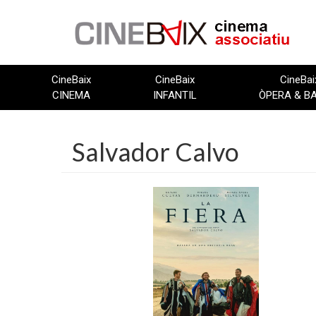
Vés
al
contingut
CineBaix
CineBaix
CineBai
CINEMA
INFANTIL
ÒPERA & B
Salvador Calvo