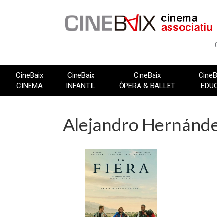
Vés
al
contingut
CineBaix
CineBaix
CineBaix
CineB
CINEMA
INFANTIL
ÒPERA & BALLET
EDU
Alejandro Hernánd