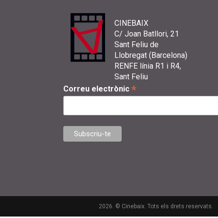
CINEBAIX
C/ Joan Batllori, 21
Sant Feliu de
Llobregat (Barcelona)
RENFE línia R1 i R4,
Sant Feliu
*
Correu electrònic
2026. © Cinebaix. Tots els drets reservats.