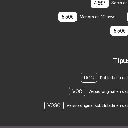
4,5€*
Socis de
5,50€
Menors de 12 anys
5,50€
Tipu
DOC
Doblada en cat
VOC
Versió original en ca
VOSC
Versió original subtitulada en ca