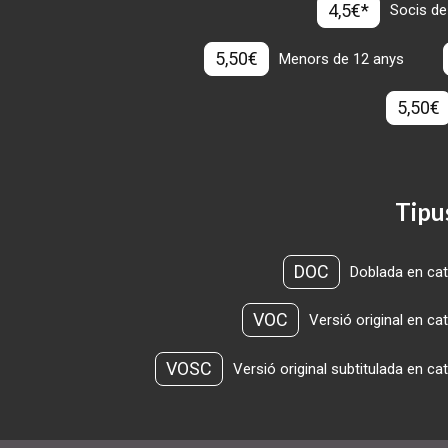
4,5€*
Socis de
5,50€
Menors de 12 anys
5,50€
Tipu
DOC
Doblada en cat
VOC
Versió original en ca
VOSC
Versió original subtitulada en ca