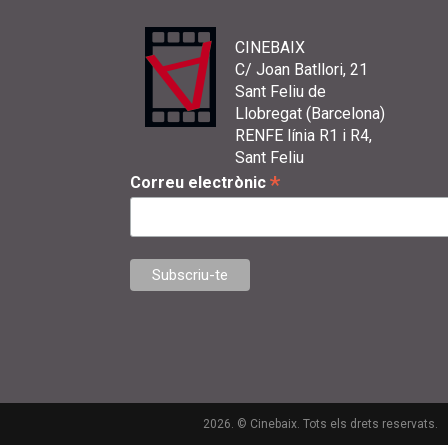
CINEBAIX
C/ Joan Batllori, 21
Sant Feliu de
Llobregat (Barcelona)
RENFE línia R1 i R4,
Sant Feliu
*
Correu electrònic
2026. © Cinebaix. Tots els drets reservats.