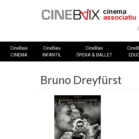
Vés
al
contingut
CineBaix
CineBaix
CineBaix
CineB
CINEMA
INFANTIL
ÒPERA & BALLET
EDU
Bruno Dreyfürst