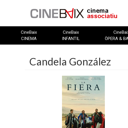
Vés
al
contingut
CineBaix
CineBaix
CineBai
CINEMA
INFANTIL
ÒPERA & B
Candela González