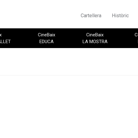
Cartellera
Històric
x
CineBaix
CineBaix
C
ALLET
EDUCA
LA MOSTRA