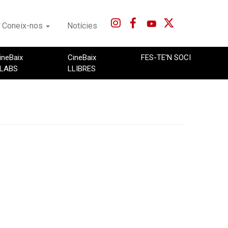
Coneix-nos
Notícies
ineBaix
CineBaix
FES-TE'N SOCI
LABS
LLIBRES