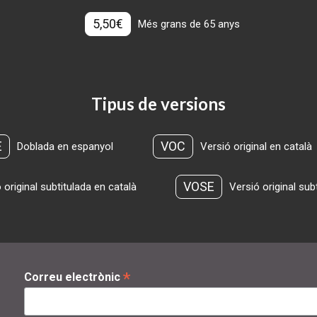
5,50€
Més grans de 65 anys
Tipus de versions
E
VOC
Doblada en espanyol
Versió original en català
VOSE
 original subtitulada en català
Versió original sub
*
Correu electrònic