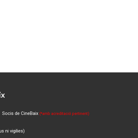
ix
Socis de CineBaix
(*amb acreditació pertinent)
 ni vigilies)