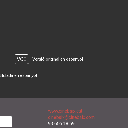
VOE
Versió original en espanyol
titulada en espanyol
www.cinebaix.cat
cinebaix@cinebaix.com
93 666 18 59