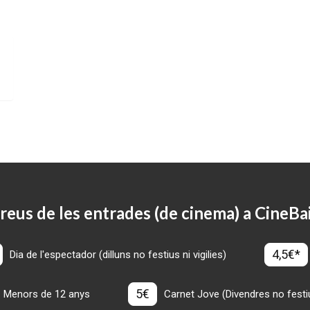
reus de les entrades (de cinema) a CineBa
4,5€*
Dia de l'espectador (dilluns no festius ni vigilies)
5€
Menors de 12 anys
Carnet Jove (Divendres no festius