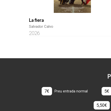
La fiera
Salvador Calvo
2026
P
7€
5€
Preu entrada normal
5,50€