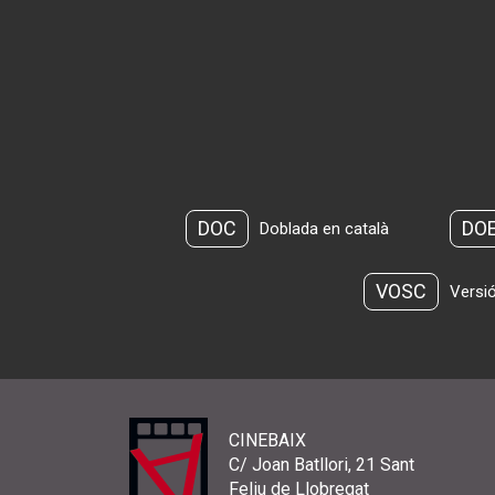
DOC
DO
Doblada en català
VOSC
Versió
CINEBAIX
C/ Joan Batllori, 21 Sant
Feliu de Llobregat