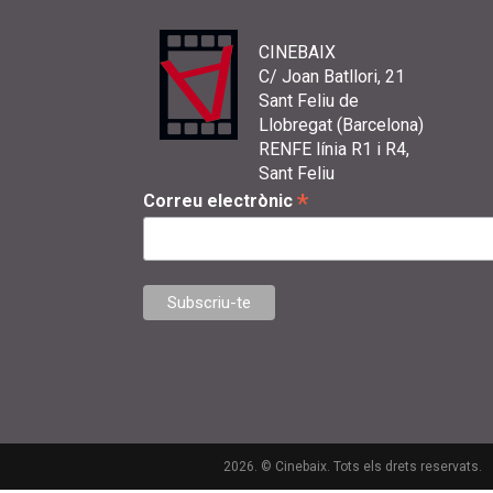
CINEBAIX
C/ Joan Batllori, 21
Sant Feliu de
Llobregat (Barcelona)
RENFE línia R1 i R4,
Sant Feliu
*
Correu electrònic
2026. © Cinebaix. Tots els drets reservats.