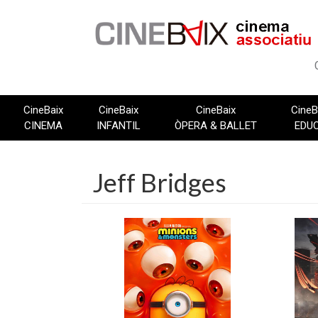
Vés
al
contingut
CineBaix
CineBaix
CineBaix
CineB
CINEMA
INFANTIL
ÒPERA & BALLET
EDU
Jeff Bridges