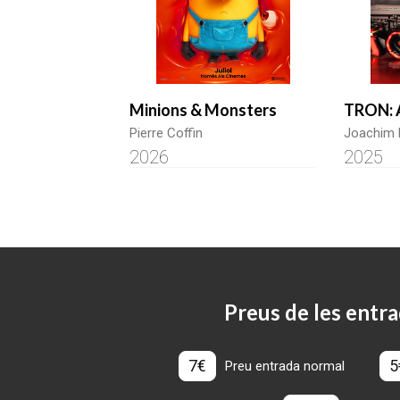
Minions & Monsters
TRON: 
Pierre Coffin
Joachim 
2026
2025
Preus de les entra
7€
5
Preu entrada normal