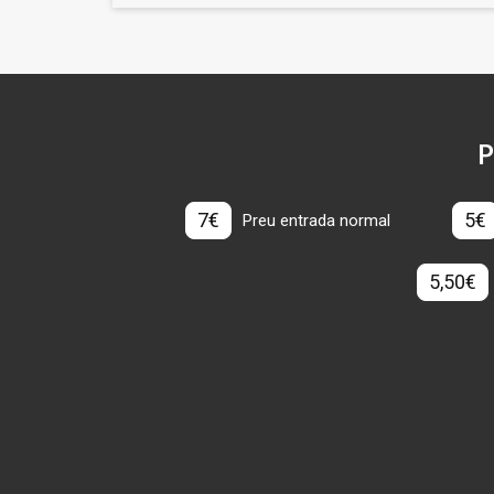
P
7€
5€
Preu entrada normal
5,50€