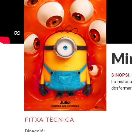
Mi
SINOPSI
La històri
desfermar 
FITXA TÈCNICA
Direcció: