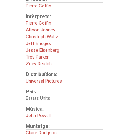
Pierre Coffin
Intèrprets:
Pierre Coffin
Allison Janney
Christoph Waltz
Jeff Bridges
Jesse Eisenberg
Trey Parker
Zoey Deutch
Distribuïdora:
Universal Pictures
País:
Estats Units
Música:
John Powell
Muntatge:
Claire Dodgson