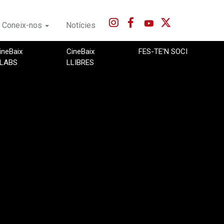
Coneix-nos
Notícies
ineBaix
CineBaix
FES-TE'N SOCI
LABS
LLIBRES