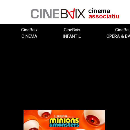
Vés
al
contingut
CineBaix
CineBaix
CineBai
CINEMA
INFANTIL
ÒPERA & B