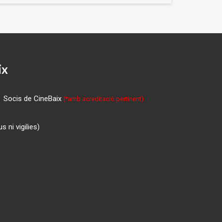
ix
Socis de CineBaix
(*amb acreditació pertinent)
 ni vigilies)