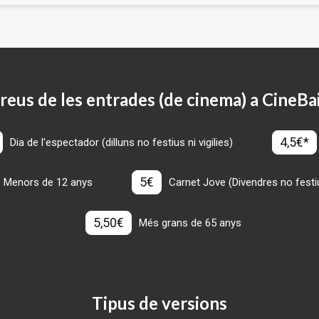
reus de les entrades (de cinema) a CineBa
4,5€*
Dia de l'espectador (dilluns no festius ni vigilies)
5€
Menors de 12 anys
Carnet Jove (Divendres no festius
5,50€
Més grans de 65 anys
Tipus de versions