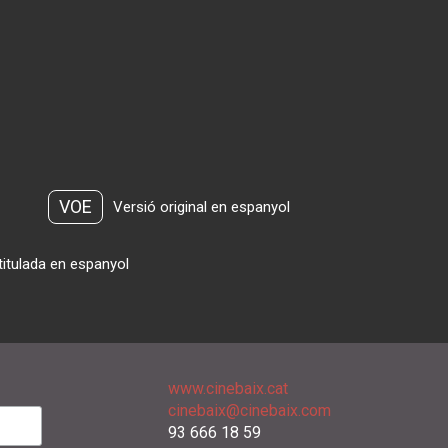
VOE
Versió original en espanyol
titulada en espanyol
www.cinebaix.cat
cinebaix@cinebaix.com
93 666 18 59