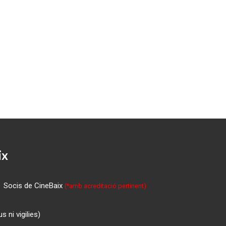
ix
Socis de CineBaix
(*amb acreditació pertinent)
 ni vigilies)