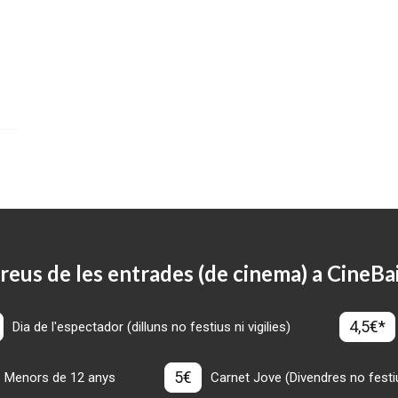
reus de les entrades (de cinema) a CineBa
4,5€*
Dia de l'espectador (dilluns no festius ni vigilies)
5€
Menors de 12 anys
Carnet Jove (Divendres no festius