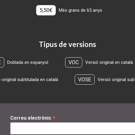
5,50€
Més grans de 65 anys
Tipus de versions
E
VOC
Doblada en espanyol
Versió original en català
VOSE
 original subtitulada en català
Versió original sub
*
Correu electrònic