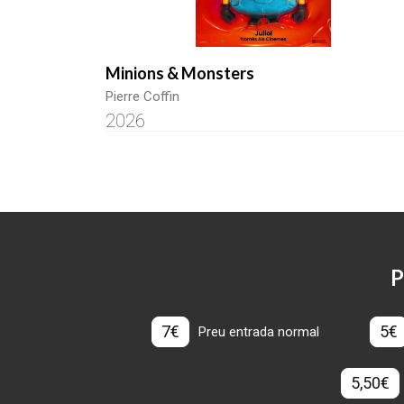
Minions & Monsters
Pierre Coffin
2026
P
7€
5€
Preu entrada normal
5,50€