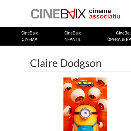
Vés
al
contingut
CineBaix
CineBaix
CineBai
CINEMA
INFANTIL
ÒPERA & B
Claire Dodgson