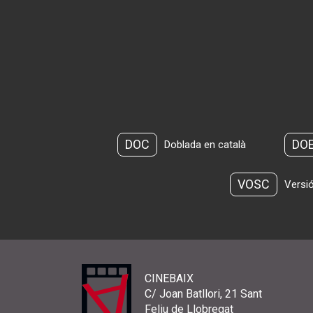
DOC
DO
Doblada en català
VOSC
Versió
CINEBAIX
C/ Joan Batllori, 21 Sant
Feliu de Llobregat