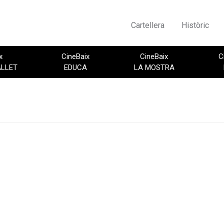
Cartellera
Històric
x
CineBaix
CineBaix
C
ALLET
EDUCA
LA MOSTRA