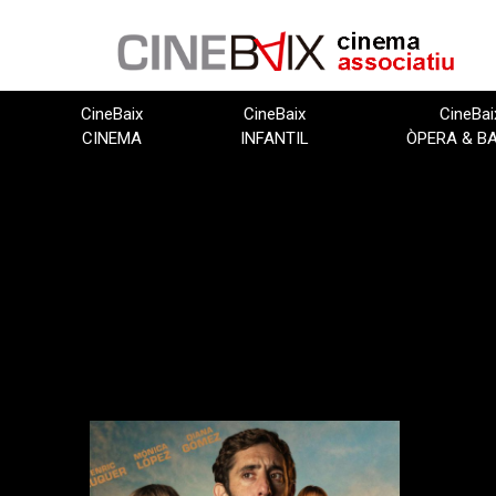
Vés
al
contingut
CineBaix
CineBaix
CineBai
CINEMA
INFANTIL
ÒPERA & B