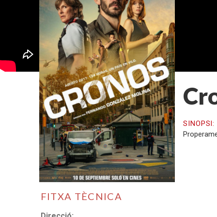
Cr
SINOPSI
Properamen
FITXA TÈCNICA
Direcció: