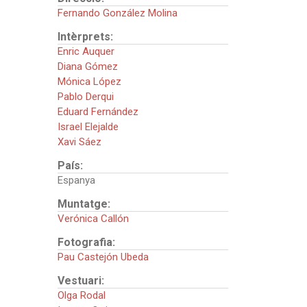
Fernando González Molina
Intèrprets:
Enric Auquer
Diana Gómez
Mónica López
Pablo Derqui
Eduard Fernández
Israel Elejalde
Xavi Sáez
País:
Espanya
Muntatge:
Verónica Callón
Fotografia:
Pau Castejón Ubeda
Vestuari:
Olga Rodal