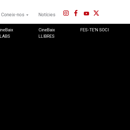
Coneix-nos
Notícies
ineBaix
CineBaix
FES-TE'N SOCI
LABS
LLIBRES