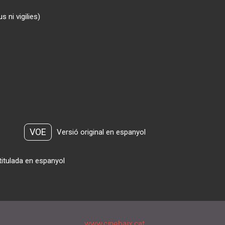
 ni vigilies)
VOE
Versió original en espanyol
titulada en espanyol
www.cinebaix.cat