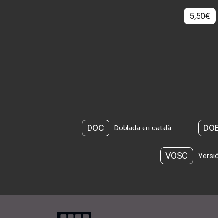
5,50€
DOC
DO
Doblada en català
VOSC
Versió