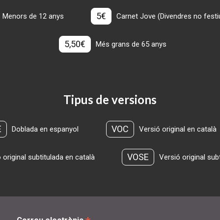
5€
Menors de 12 anys
Carnet Jove (Divendres no festius
5,50€
Més grans de 65 anys
Tipus de versions
E
VOC
Doblada en espanyol
Versió original en català
VOSE
 original subtitulada en català
Versió original sub