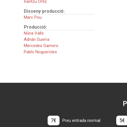
Irantzu Ortiz
Disseny producció:
Marc Pou
Producció:
Núria Valls
Adrián Guerra
Mercedes Gamero
Pablo Nogueroles
P
7€
5€
Preu entrada normal