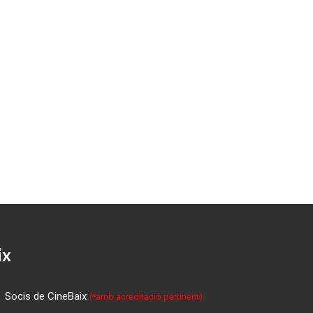
ix
Socis de CineBaix
(*amb acreditació pertinent)