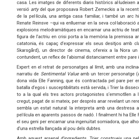
casa. Les imatges de diferents diaris històrics al·ludeixe
versió
arty
del que proposava Robert Zemeckis a la recen
de la pel·lícula, una antiga casa familiar, i també un arc
Renate Reinsve –qui va enlluernar en la seva col·laboració
explosions melodramàtiques en encarnar una actriu de teatre
figura de l’actriu en crisi porta a la memòria la premissa 
catatonia, és capaç d’expressar els seus desitjos amb cl
Skarsgård), un director de cinema, ofereix a la Nora un 
contundent, un reflex de l'abismal distanciament entre pare i f
Expert en el retrat de personatges al límit, amb una inclinac
narratiu de
Sentimental Value
amb un tercer personatge (a 
dona vida Elle Fanning, que és contractada pel pare per enca
batalla d’egos i susceptibilitats està servida, i Trier la diss
to a la qual els tres actors protagonistes s'emmotllen a l
cregut, pagat de si mateix, per després anar revelant un rer
sembla un estat natural: la interpreta amb una destresa 
pel·lícula en aparents passos de nadó. I finalment hi ha Ell
el seu geni per encarnar una ingenuïtat somiadora, que alho
d'una estrella llançada al pou dels dubtes.
Amb aquest arsenal d’ingredients, Trier construeix una pel·