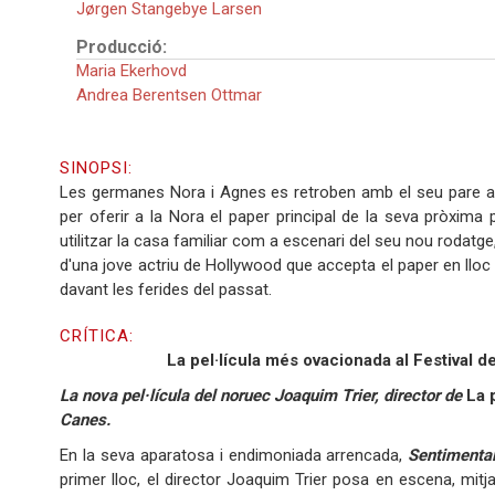
Jørgen Stangebye Larsen
Producció:
Maria Ekerhovd
Andrea Berentsen Ottmar
SINOPSI:
Les germanes Nora i Agnes es retroben amb el seu pare ab
per oferir a la Nora el paper principal de la seva pròxima p
utilitzar la casa familiar com a escenari del seu nou rodatge
d'una jove actriu de Hollywood que accepta el paper en lloc 
davant les ferides del passat.
CRÍTICA:
La pel·lícula més ovacionada al Festival de
La nova pel·lícula del noruec Joaquim Trier, director de
La 
Canes.
En la seva aparatosa i endimoniada arrencada,
Sentimenta
primer lloc, el director Joaquim Trier posa en escena, mitja