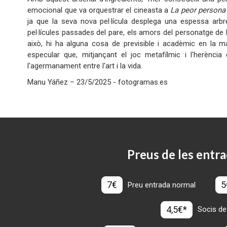
emocional que va orquestrar el cineasta a
La peor persona
ja que la seva nova pel·lícula desplega una espessa arbre
pel·lícules passades del pare, els amors del personatge de R
això, hi ha alguna cosa de previsible i acadèmic en la m
especular que, mitjançant el joc metafílmic i l'herèn
l'agermanament entre l'art i la vida.
Manu Yáñez – 23/5/2025 - fotogramas.es
Preus de les entra
7€
5
Preu entrada normal
4,5€*
Socis de