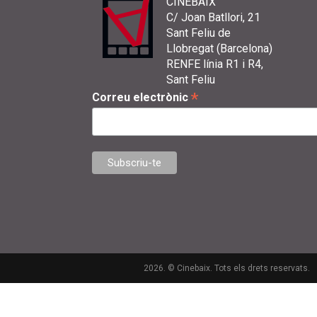
CINEBAIX
C/ Joan Batllori, 21
Sant Feliu de
Llobregat (Barcelona)
RENFE línia R1 i R4,
Sant Feliu
*
Correu electrònic
2026. © Cinebaix. Tots els drets reservats.