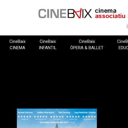
Vés
al
contingut
CineBaix
CineBaix
CineBaix
CineB
CINEMA
INFANTIL
ÒPERA & BALLET
EDU