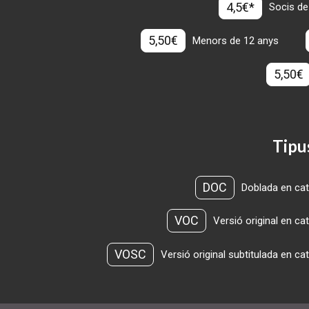
4,5€*
Socis de
5,50€
Menors de 12 anys
5,50€
Tipu
DOC
Doblada en cat
VOC
Versió original en ca
VOSC
Versió original subtitulada en ca