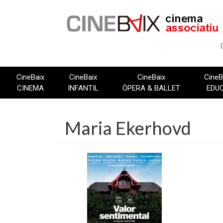
Vés
al
contingut
CineBaix
CineBaix
CineBaix
CineB
CINEMA
INFANTIL
ÒPERA & BALLET
EDU
Maria Ekerhovd