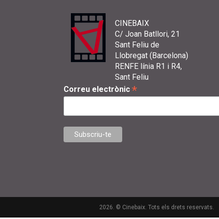
CINEBAIX
C/ Joan Batllori, 21
Sant Feliu de
Llobregat (Barcelona)
RENFE línia R1 i R4,
Sant Feliu
*
Correu electrònic
2026. © Cinebaix. Tots els drets reservats.