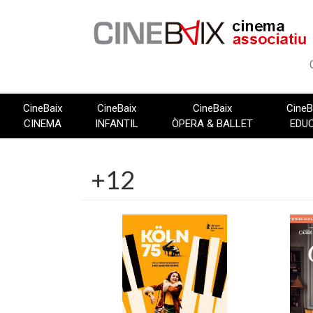
Vés
al
contingut
CineBaix
CineBaix
CineBaix
CineB
CINEMA
INFANTIL
ÒPERA & BALLET
EDU
+12