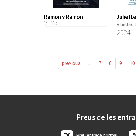
Ramón y Ramón
Juliett
2025
Blandine 
2024
previous
…
7
8
9
10
Preus de les entra
7€
5
Preu entrada normal