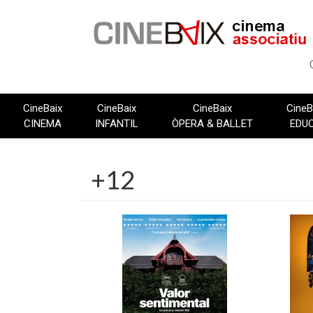
Vés
al
contingut
CineBaix
CineBaix
CineBaix
CineB
CINEMA
INFANTIL
ÒPERA & BALLET
EDU
+12