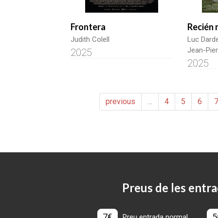
Frontera
Recién 
Judith Colell
Luc Dard
Jean-Pie
2025
2025
previous
…
4
5
6
Preus de les entra
7€
5
Preu entrada normal