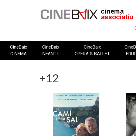
Vés
al
contingut
CineBaix
CineBaix
CineBaix
CineB
CINEMA
INFANTIL
ÒPERA & BALLET
EDU
+12