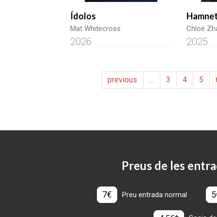
Ídolos
Hamne
Mat Whitecross
Chloé Zh
2026
2025
previous
…
3
4
5
Preus de les entra
7€
5
Preu entrada normal