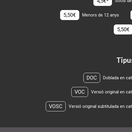
4,5€*
Socis de
5,50€
Menors de 12 anys
5,50€
Tipu
DOC
Doblada en cat
VOC
Versió original en ca
VOSC
Versió original subtitulada en ca