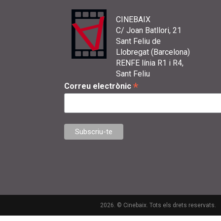
CINEBAIX
C/ Joan Batllori, 21
Sant Feliu de
Llobregat (Barcelona)
RENFE línia R1 i R4,
Sant Feliu
*
Correu electrònic
2026. © Cinebaix. Tots els drets reservats.