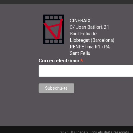
CINEBAIX
C/ Joan Batllori, 21
Sant Feliu de
Llobregat (Barcelona)
RENFE línia R1 i R4,
Sant Feliu
*
Correu electrònic
2026. © Cinebaix. Tots els drets reservats.