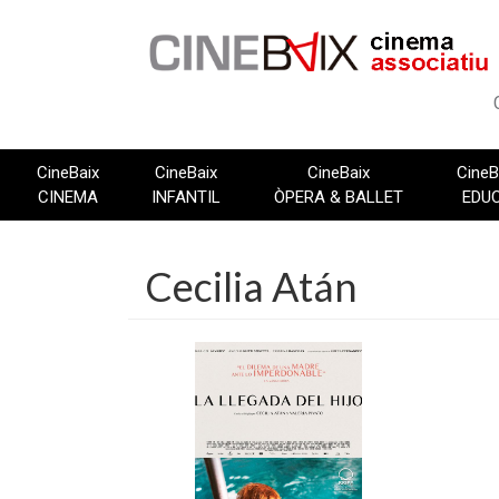
Vés
al
contingut
CineBaix
CineBaix
CineBaix
CineB
CINEMA
INFANTIL
ÒPERA & BALLET
EDU
Cecilia Atán