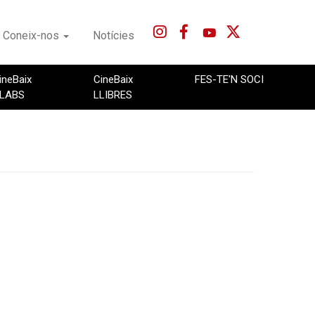
Coneix-nos
Notícies
ineBaix
CineBaix
FES-TE'N SOCI
LABS
LLIBRES