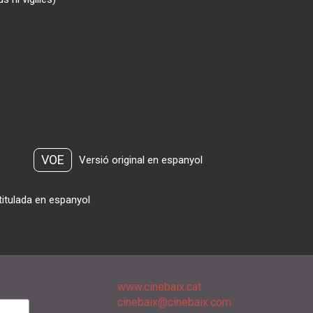
VOE
Versió original en espanyol
titulada en espanyol
www.cinebaix.cat
cinebaix@cinebaix.com