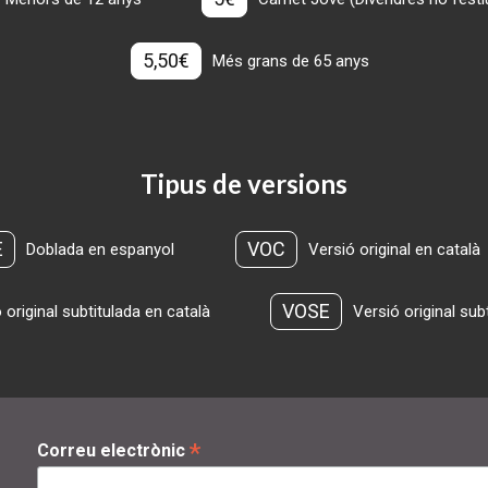
5,50€
Més grans de 65 anys
Tipus de versions
E
VOC
Doblada en espanyol
Versió original en català
VOSE
 original subtitulada en català
Versió original sub
*
Correu electrònic