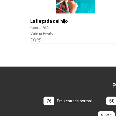
La llegada del hijo
Cecilia Atán
Valeria Pivato
2025
P
7€
5€
Preu entrada normal
5,50€