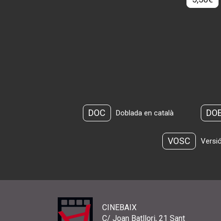
DOC
DO
Doblada en català
VOSC
Versió
CINEBAIX
C/ Joan Batllori, 21 Sant