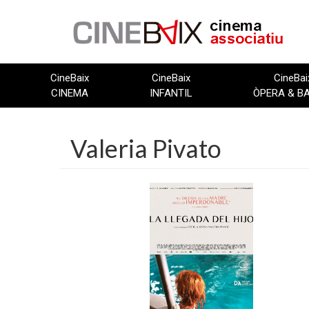
Vés
al
contingut
CineBaix
CineBaix
CineBai
CINEMA
INFANTIL
ÒPERA & B
Valeria Pivato