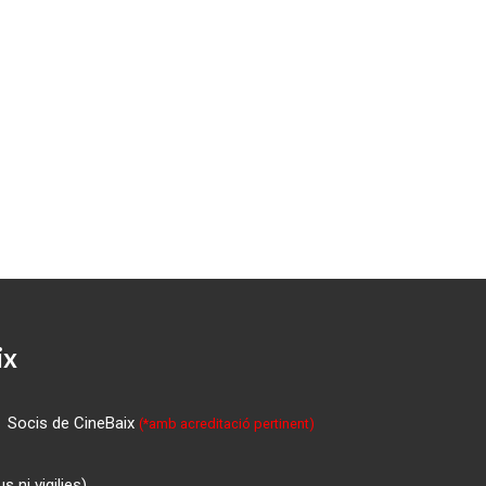
ix
Socis de CineBaix
(*amb acreditació pertinent)
 ni vigilies)