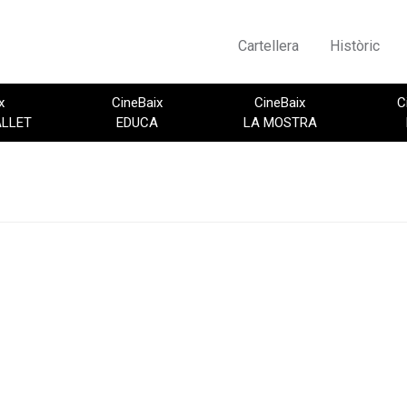
Cartellera
Històric
x
CineBaix
CineBaix
C
ALLET
EDUCA
LA MOSTRA