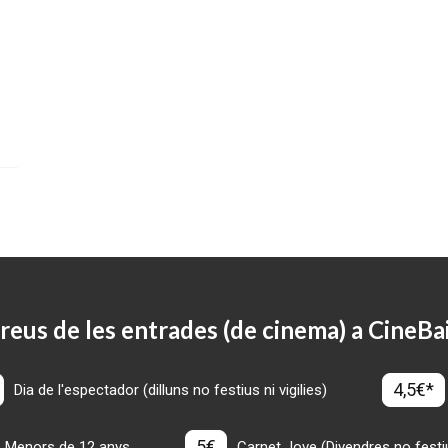
reus de les entrades (de cinema) a CineBa
4,5€*
Dia de l'espectador (dilluns no festius ni vigilies)
5€
Menors de 12 anys
Carnet Jove (Divendres no festius