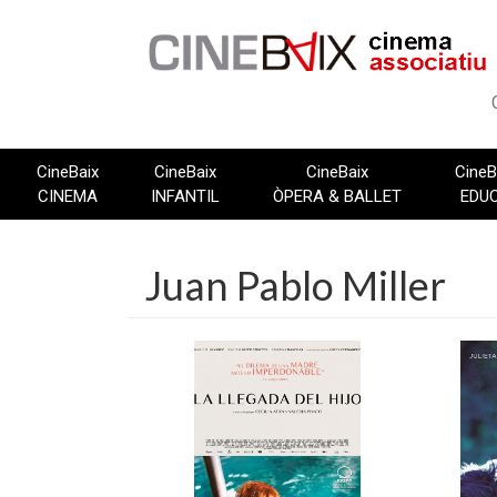
Vés
al
contingut
CineBaix
CineBaix
CineBaix
CineB
CINEMA
INFANTIL
ÒPERA & BALLET
EDU
Juan Pablo Miller