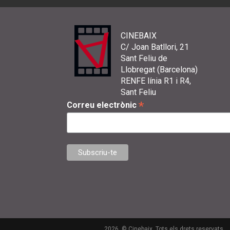
CINEBAIX
C/ Joan Batllori, 21
Sant Feliu de
Llobregat (Barcelona)
RENFE línia R1 i R4,
Sant Feliu
*
Correu electrònic
2026. © Cinebaix. Tots els drets reservats.