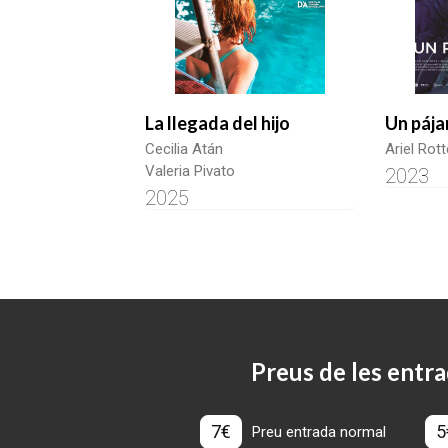
La llegada del hijo
Un pája
Cecilia Atán
Ariel Rott
Valeria Pivato
2023
2025
Preus de les entra
7€
5
Preu entrada normal